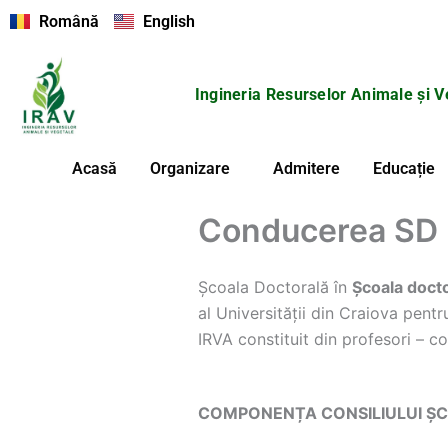
Skip
Română
English
to
content
Ingineria Resurselor Animale și V
Acasă
Organizare
Admitere
Educație
Conducerea SD 
Școala Doctorală în
Școala docto
al Universității din Craiova pent
IRVA constituit din profesori – co
COMPONENȚA CONSILIULUI ȘC