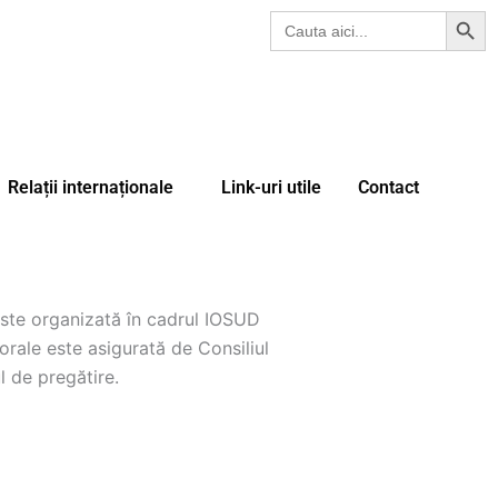
Search Butt
Search
for:
Relații internaționale
Link-uri utile
Contact
ste organizată în cadrul IOSUD
orale este asigurată de Consiliul
l de pregătire.