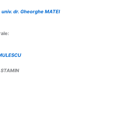
. univ. dr. Gheorghe MATEI
rale:
OSMULESCU
l STAMIN