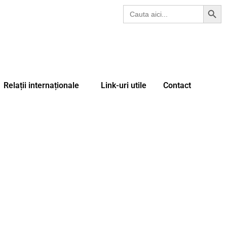
Search Butt
Search
for:
Relații internaționale
Link-uri utile
Contact