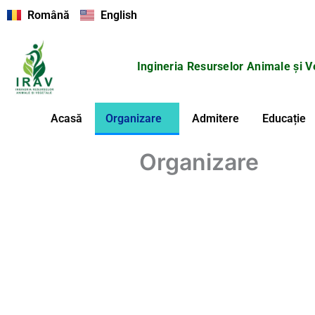
Skip
Română
English
to
content
Ingineria Resurselor Animale și V
Acasă
Organizare
Admitere
Educație
Organizare