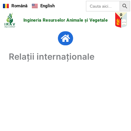
Search Butt
Search
Skip
Română
English
for:
to
content
Ingineria Resurselor Animale și Vegetale
Menu
Relații internaționale