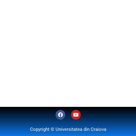
F
Y
a
o
c
u
e
t
Copyright © Universitatea din Craiova
b
u